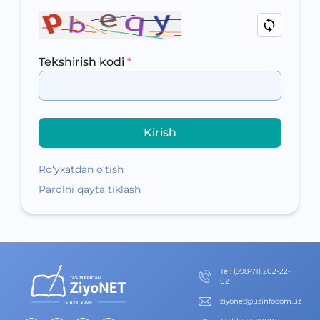
Tekshirish kodi
*
Kirish
Ro‘yxatdan o‘tish
Parolni qayta tiklash
Теl
:
(998-71) 202-22-
02
ziyonet@uzinfocom.uz