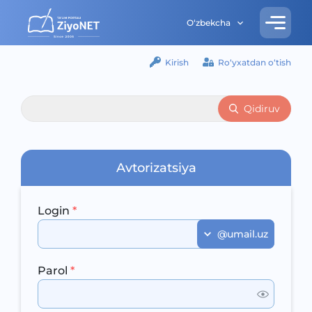
O‘zbekcha
Kirish
Ro‘yxatdan o‘tish
Qidiruv
Avtorizatsiya
Login
*
@umail.uz
Parol
*