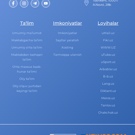
Toshkent, 100011
A.Navoi, 28b
Ta‘lim
Imkoniyatlar
Loyihalar
Umumiy ma‘lumot
Imkoniyatlar
uMail.uz
Maktabgacha ta‘lim
Saytlar yaratish
Fikr.uz
Umumiy o‘rta ta‘lim
Xosting
WWW.UZ
Maktabdan tashqari
Tarmoqqa ulanish
uTube.uz
ta‘lim
uSport.uz
O‘rta maxsus kasb-
Arboblar.uz
hunar ta‘limi
B-b.uz
Oliy ta‘lim
Lang.uz
Oliy o‘quv yurtidan
keyingi ta‘lim
Diktant.uz
Meros.uz
Tanlov.uz
Chakchak.uz