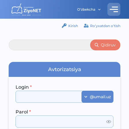
O‘zbekcha
Kirish
Ro‘yxatdan o‘tish
Qidiruv
Avtorizatsiya
Login
*
@umail.uz
Parol
*