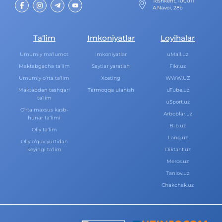
Toshkent, 100011
A.Navoi, 28b
Ta‘lim
Imkoniyatlar
Loyihalar
Umumiy ma‘lumot
Imkoniyatlar
uMail.uz
Maktabgacha ta‘lim
Saytlar yaratish
Fikr.uz
Umumiy o‘rta ta‘lim
Xosting
WWW.UZ
Maktabdan tashqari
Tarmoqqa ulanish
uTube.uz
ta‘lim
uSport.uz
O‘rta maxsus kasb-
Arboblar.uz
hunar ta‘limi
B-b.uz
Oliy ta‘lim
Lang.uz
Oliy o‘quv yurtidan
keyingi ta‘lim
Diktant.uz
Meros.uz
Tanlov.uz
Chakchak.uz