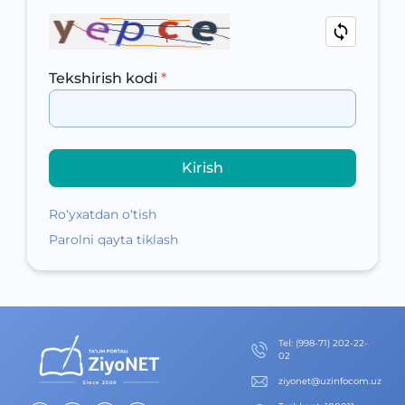
Tekshirish kodi
*
Kirish
Ro‘yxatdan o‘tish
Parolni qayta tiklash
Теl
:
(998-71) 202-22-
02
ziyonet@uzinfocom.uz